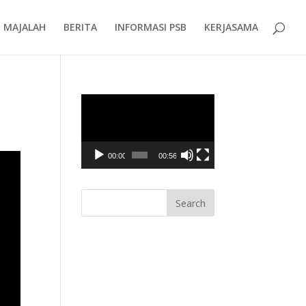
MAJALAH
BERITA
INFORMASI PSB
KERJASAMA
Video
Player
00:00
00:56