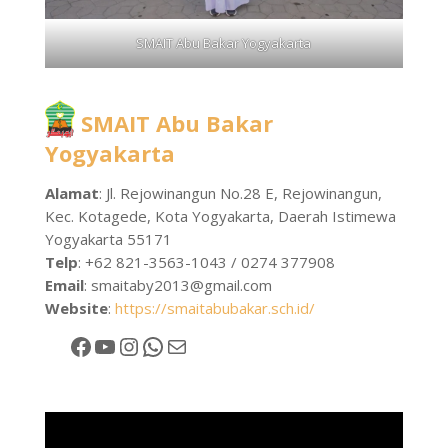
SMAIT Abu Bakar Yogyakarta
SMAIT Abu Bakar
Yogyakarta
Alamat
: Jl. Rejowinangun No.28 E, Rejowinangun,
Kec. Kotagede, Kota Yogyakarta, Daerah Istimewa
Yogyakarta 55171
Telp
: +62 821-3563-1043 / 0274 377908
Email
:
smaitaby2013@gmail.com
Website
:
https://smaitabubakar.sch.id/
Facebook
YouTube
Instagram
WhatsApp
Mail