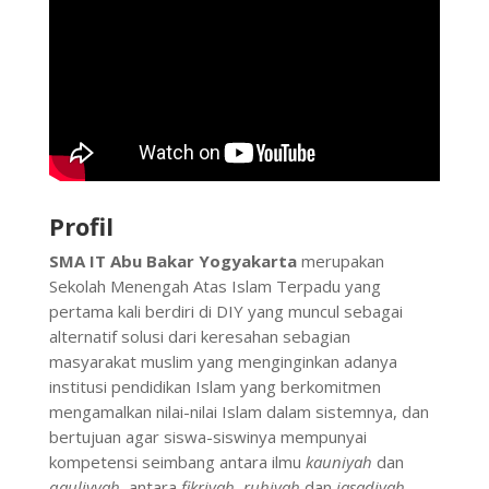
Profil
SMA IT Abu Bakar Yogyakarta
merupakan
Sekolah Menengah Atas Islam Terpadu yang
pertama kali berdiri di DIY yang muncul sebagai
alternatif solusi dari keresahan sebagian
masyarakat muslim yang menginginkan adanya
institusi pendidikan Islam yang berkomitmen
mengamalkan nilai-nilai Islam dalam sistemnya, dan
bertujuan agar siswa-siswinya mempunyai
kompetensi seimbang antara ilmu
kauniyah
dan
qauliyyah
, antara
fikriyah
,
ruhiyah
dan
jasadiyah