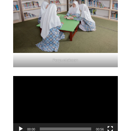
Perpustakaan
Video
Player
00:00
00:56