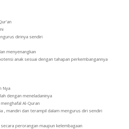
i
Qur’an
mi
ngurus dirinya sendiri
 dan menyenangkan
potensi anak sesuai dengan tahapan perkembangannya
an Nya
llah dengan meneladaninya
menghafal Al-Quran
a , mandiri dan terampil dalam mengurus diri sendiri
aik secara perorangan maupun kelembagaan