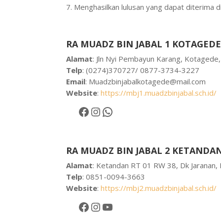
Menghasilkan lulusan yang dapat diterima d
RA MUADZ BIN JABAL 1 KOTAGED
Alamat
: Jln Nyi Pembayun Karang, Kotagede,
Telp
: (0274)370727/ 0877-3734-3227
Email
:
Muadzbinjabalkotagede@mail.com
Website
:
https://mbj1.muadzbinjabal.sch.id/
Facebook
Instagram
WhatsApp
RA MUADZ BIN JABAL 2 KETANDA
Alamat
: Ketandan RT 01 RW 38, Dk Jaranan,
Telp
: 0851-0094-3663
Website
:
https://mbj2.muadzbinjabal.sch.id/
Facebook
Instagram
YouTube