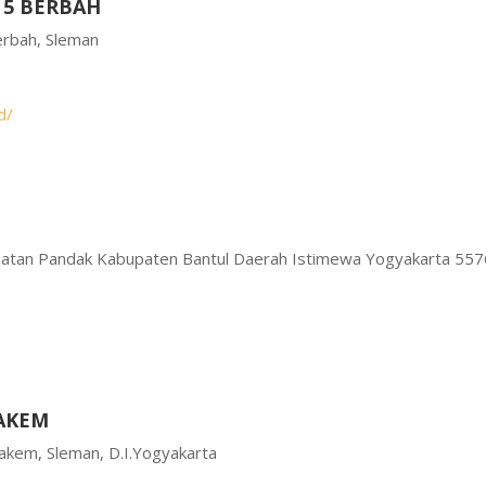
 5 BERBAH
erbah, Sleman
d/
amatan Pandak Kabupaten Bantul Daerah Istimewa Yogyakarta 55
PAKEM
akem, Sleman, D.I.Yogyakarta