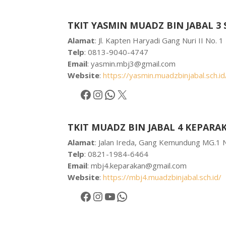
TKIT YASMIN MUADZ BIN JABAL 3
Alamat
: Jl. Kapten Haryadi Gang Nuri II No.
Telp
: 0813-9040-4747
Email
:
yasmin.mbj3@gmail.com
Website
:
https://yasmin.muadzbinjabal.sch.id
Facebook
Instagram
WhatsApp
X
TKIT MUADZ BIN JABAL 4 KEPARA
Alamat
: Jalan Ireda, Gang Kemundung MG.1 
Telp
: 0821-1984-6464
Email
:
mbj4.keparakan@gmail.com
Website
:
https://mbj4.muadzbinjabal.sch.id/
Facebook
Instagram
YouTube
WhatsApp