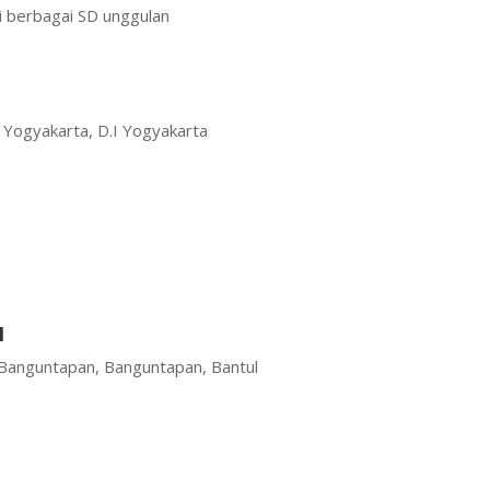
i berbagai SD unggulan
E
 Yogyakarta, D.I Yogyakarta
N
 Banguntapan, Banguntapan, Bantul