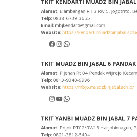
TKIT KENDARTI MUADZ BIN JABAL
Alamat
: Blambangan RT 3 Rw 5, Jogotrito, B
Telp
: 0838-6739-3655
Email
:
mbjkendarti@gmail.com
Website
:
https://kendarti.muadzbinjabal.sch.i
Facebook
Instagram
WhatsApp
TKIT MUADZ BIN JABAL 6 PANDAK
Alamat
: Pijenan Rt 04 Pendak Wijirejo Kec
Telp
: 0813-9340-9996
Website
:
https://mbj6.muadzbinjabal.sch.id/
Instagram
YouTube
WhatsApp
TKIT YANBI MUADZ BIN JABAL 7 
Alamat
: Pojok RT02/RW15 Harjobinnagun, P
Telp
: 0821-3812-5494