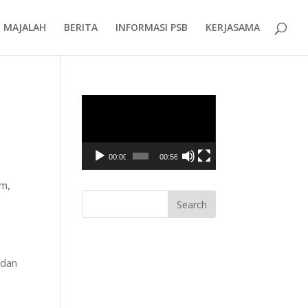
MAJALAH
BERITA
INFORMASI PSB
KERJASAMA
Video
Player
00:00
00:56
am,
 dan