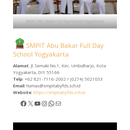
SMPIT Abu Bakar Full Day School Yogyakarta
SMPIT Abu Bakar Full Day
School Yogyakarta
Alamat
: Jl. Semaki No.1, Kec. Umbulharjo, Kota
Yogyakarta, DIY 55166
Telp
: +62 821-7116-2002 / (0274) 5021033
Email
:
humas@smpitabyfds.sch.id
Website
:
https://smpitabyfds.sch.id
Facebook
X
YouTube
Instagram
WhatsApp
Mail