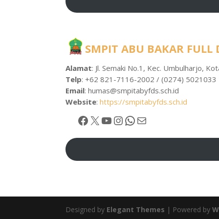
SMPIT ABU BAKAR FULL
Alamat
: Jl. Semaki No.1, Kec. Umbulharjo, K
Telp
: +62 821-7116-2002 / (0274) 5021033
Email
:
humas@smpitabyfds.sch.id
Website
:
https://smpitabyfds.sch.id
Facebook
X
YouTube
Instagram
WhatsApp
Mail
Designed by
Elegant Themes
| Powered by
W