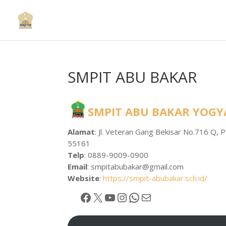
SMPIT ABU BAKAR
SMPIT ABU BAKAR YOG
Alamat
: Jl. Veteran Gang Bekisar No.716 Q,
55161
Telp
: 0889-9009-0900
Email
:
smpitabubakar@gmail.com
Website
:
https://smpit-abubakar.sch.id/
Facebook
X
YouTube
Instagram
WhatsApp
Mail