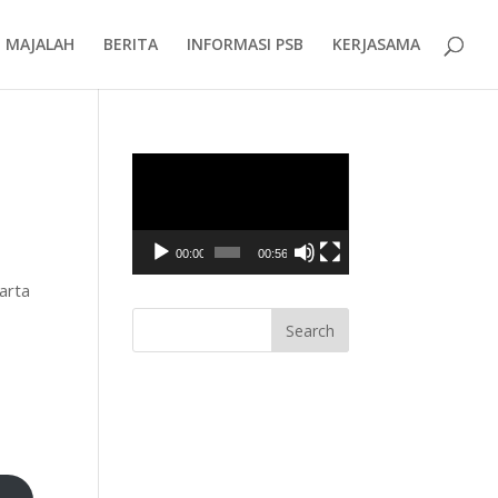
MAJALAH
BERITA
INFORMASI PSB
KERJASAMA
Video
Player
00:00
00:56
arta