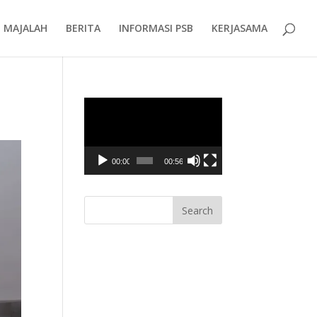
MAJALAH
BERITA
INFORMASI PSB
KERJASAMA
Video
Player
00:00
00:56