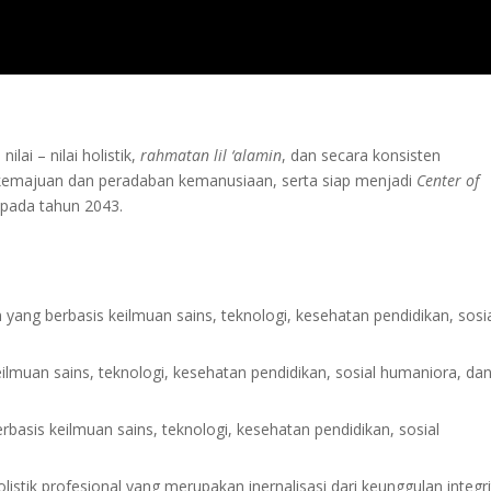
lai – nilai holistik,
rahmatan lil ‘alamin
, dan secara konsisten
emajuan dan peradaban kemanusiaan, serta siap menjadi
Center of
 pada tahun 2043.
ang berbasis keilmuan sains, teknologi, kesehatan pendidikan, sosi
ilmuan sains, teknologi, kesehatan pendidikan, sosial humaniora, da
asis keilmuan sains, teknologi, kesehatan pendidikan, sosial
istik profesional yang merupakan inernalisasi dari keunggulan integr