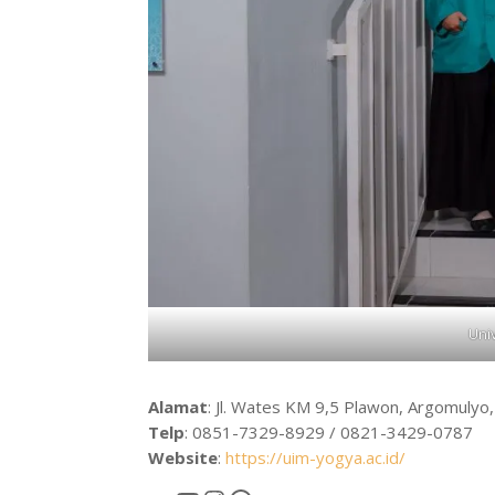
Uni
Alamat
: Jl. Wates KM 9,5 Plawon, Argomulyo
Telp
: 0851-7329-8929 / 0821-3429-0787
Website
:
https://uim-yogya.ac.id/