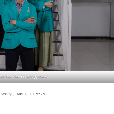
versitas Islam Mulia Yogyakarta
, Sedayu, Bantul, DIY 55752