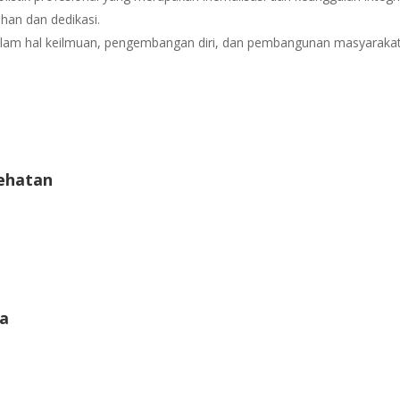
uhan dan dedikasi.
alam hal keilmuan, pengembangan diri, dan pembangunan masyaraka
sehatan
ra