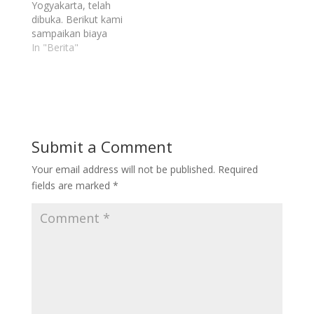
http://smaitabubakar.s
Yogyakarta, telah
ch.id/alur-pendaftaran-
dibuka. Berikut kami
ppdb-smait-abu-bakar-
sampaikan biaya
yogyakarta-tahun-
masuk. Untuk info
In "Berita"
pelajaran-2022-2023/
update setiap harinya
pantau terus
instagram
@smaitabubakarofficia
l Share this:Related
posts:
Submit a Comment
http://smaitabubakar.s
ch.id/informasi-biaya-
Your email address will not be published.
Required
masuk-ppdb-smait-
fields are marked
*
abu-bakar-yogyakarta/