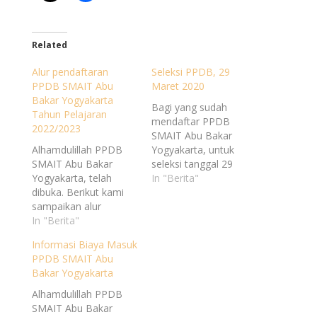
Related
Alur pendaftaran
Seleksi PPDB, 29
PPDB SMAIT Abu
Maret 2020
Bakar Yogyakarta
Bagi yang sudah
Tahun Pelajaran
mendaftar PPDB
2022/2023
SMAIT Abu Bakar
Alhamdulillah PPDB
Yogyakarta, untuk
SMAIT Abu Bakar
seleksi tanggal 29
Yogyakarta, telah
Maret 2020 InsyaAllah
In "Berita"
dibuka. Berikut kami
akan tetap
sampaikan alur
dilaksanakan.
pendaftaranya. Untuk
In "Berita"
Pelaksanaan Seleksi
info update setiap
secara ONLINE Share
Informasi Biaya Masuk
harinya pantau terus
this: Related posts:
PPDB SMAIT Abu
instagram
https://smaitabubakar.
Bakar Yogyakarta
@smaitabubakarofficia
sch.id/seleksi-ppdb-29-
l Share this:Related
maret-2020/
Alhamdulillah PPDB
posts:
SMAIT Abu Bakar