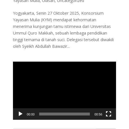
Yayasan Mulia
,
Ulasan
,
Uncategorized
Yogyakarta, Senin 27 Oktober 2025, Konsorsium
Yayasan Mulia (KYM) mendapat kehormatan
menerima kunjungan tamu istimewa dari Universitas
Ummul Quro Makkah, sebuah lembaga pendidikan
tinggi ternama di tanah suci. Delegasi tersebut diwakili
oleh Syeikh Abdullah Bawazir...
Video
Player
00:00
00:56