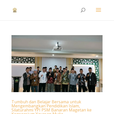
Tumbuh dan Belajar Bersama untuk
Mengembangkan Pendidikan Islam,
Silaturahmi YPI PSM Banaran Magetan ke
Konsorsium Yayasan Mulia