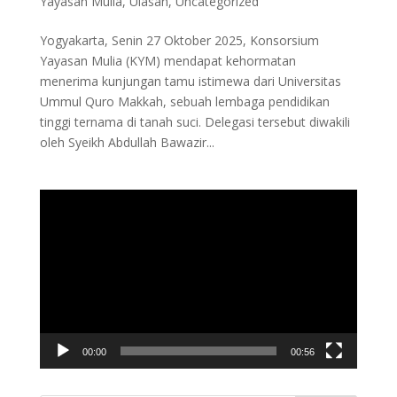
Yayasan Mulia
,
Ulasan
,
Uncategorized
Yogyakarta, Senin 27 Oktober 2025, Konsorsium
Yayasan Mulia (KYM) mendapat kehormatan
menerima kunjungan tamu istimewa dari Universitas
Ummul Quro Makkah, sebuah lembaga pendidikan
tinggi ternama di tanah suci. Delegasi tersebut diwakili
oleh Syeikh Abdullah Bawazir...
Video
Player
00:00
00:56