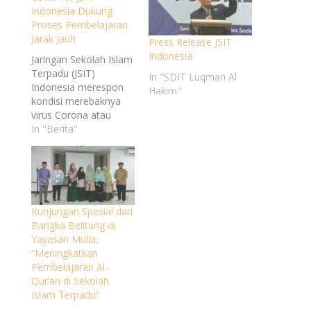
Indonesia Dukung
Proses Pembelajaran
Jarak Jauh
Press Release JSIT
Indonesia
Jaringan Sekolah Islam
Terpadu (JSIT)
In "SDIT Luqman Al
Indonesia merespon
Hakim"
kondisi merebaknya
virus Corona atau
Covid-19 di beberapa
In "Berita"
wilayah yang ada di
Indonesia. Ketua
Umum JSIT Indonesia
Mohammad Zahri
mengatakan sebagai
Kunjungan Spesial dari
komunitas dan
Bangka Belitung di
organisasi pendidikan
Yayasan Mulia,
di Indonesia, JSIT
“Meningkatkan
Indonesia sudah
Pembelajaran Al-
memberikan arahan
Qur’an di Sekolah
dan himbauan, agar
Islam Terpadu”
mengikuti kebijakan
pemerintah dengan