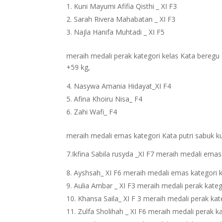
Kuni Mayumi Afifia Qisthi _ XI F3
Sarah Rivera Mahabatan _ XI F3
Najla Hanifa Muhtadi _ XI F5
meraih medali perak kategori kelas Kata beregu 
+59 kg,
Nasywa Amania Hidayat_XI F4
Afina Khoiru Nisa_ F4
Zahi Wafi_ F4
meraih medali emas kategori Kata putri sabuk k
7.Ikfina Sabila rusyda _XI F7 meraih medali emas
Ayshsah_ XI F6 meraih medali emas kategori k
Aulia Ambar _ XI F3 meraih medali perak kateg
Khansa Saila_ XI F 3 meraih medali perak kat
Zulfa Sholihah _ XI F6 meraih medali perak k