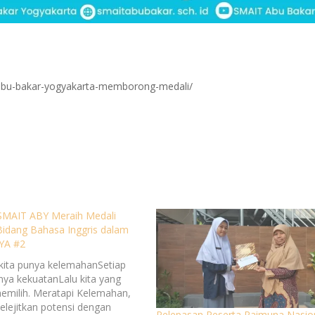
it-abu-bakar-yogyakarta-memborong-medali/
SMAIT ABY Meraih Medali
idang Bahasa Inggris dalam
YA #2
 kita punya kelemahanSetiap
unya kekuatanLalu kita yang
emilih. Meratapi Kelemahan,
elejitkan potensi dengan
Pelepasan Peserta Raimuna Nasion