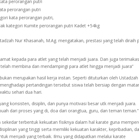
kata perorangan putri
ata perorangan putri
gori kata perorangan putri,
erak kategori Kumite perorangan putri Kadet +54kg
adzah Nur Khasanah, M.Ag. mengatakan, prestasi yang telah diraih 
amat kepada para atlet yang telah menjadi juara. Dan juga terimakas
telah membina dan mendampingi para atlet hingga menjadi juara”
 bukan merupakan hasil kerja instan. Seperti dituturkan oleh Ustadzah
 menghadapi pertandingan tersebut siswa telah bersiap dengan mata
aktu sehari dua hari.
yang konsisten, disiplin, dan punya motivasi besar utk menjadi juara.
 buah dari proses yang di, doa dari orangtua, guru, dan teman teman.”
anya sekedar terbentuk kekuatan fisiknya dalam hal karate guna memper
isiplinan yang tinggi serta memiliki kekuatan karakter, kepribadian, d
tuk menjadi yang terbaik. Ilmu yang didapatkan melalui karate