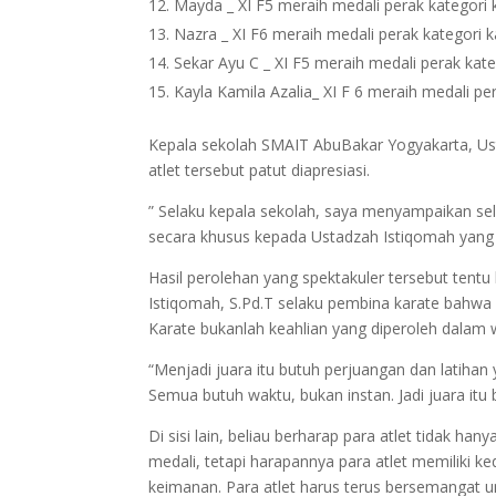
Mayda _ XI F5 meraih medali perak kategori 
Nazra _ XI F6 meraih medali perak kategori k
Sekar Ayu C _ XI F5 meraih medali perak kate
Kayla Kamila Azalia_ XI F 6 meraih medali p
Kepala sekolah SMAIT AbuBakar Yogyakarta, Ust
atlet tersebut patut diapresiasi.
” Selaku kepala sekolah, saya menyampaikan sel
secara khusus kepada Ustadzah Istiqomah yang 
Hasil perolehan yang spektakuler tersebut tentu
Istiqomah, S.Pd.T selaku pembina karate bahwa
Karate bukanlah keahlian yang diperoleh dalam w
“Menjadi juara itu butuh perjuangan dan latihan 
Semua butuh waktu, bukan instan. Jadi juara itu
Di sisi lain, beliau berharap para atlet tidak h
medali, tetapi harapannya para atlet memiliki ked
keimanan. Para atlet harus terus bersemangat un