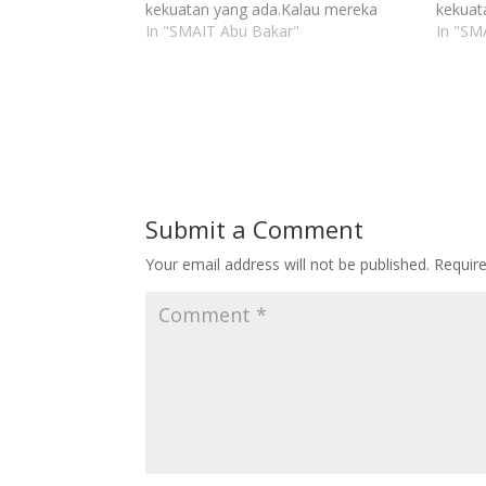
kekuatan yang ada.Kalau mereka
kekuat
bisa, kita pun pasti bisa. Insyaallah…”
In "SMAIT Abu Bakar"
bisa, k
In "SM
…Sesungguhnya Allah tidak akan
…Sesun
mengubah keadaan suatu kaum
mengu
sebelum mereka mengubah keadaan
sebel
diri mereka sendiri…”(Q.S. Ar-Ra’u ayat
diri me
11) Selamat kepada:Sasadara Asma
11) Se
NuringsanaXI IPS…
Nuring
Submit a Comment
Your email address will not be published.
Requir