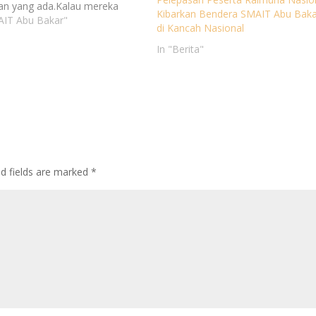
an yang ada.Kalau mereka
Kibarkan Bendera SMAIT Abu Baka
ita pun pasti bisa. Insyaallah…”
AIT Abu Bakar"
di Kancah Nasional
gguhnya Allah tidak akan
bah keadaan suatu kaum
In "Berita"
um mereka mengubah keadaan
reka sendiri…”(Q.S. Ar-Ra’u ayat
lamat kepada:Sasadara Asma
sanaXI IPS…
ed fields are marked
*