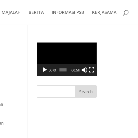
MAJALAH
BERITA
INFORMASI PSB
KERJASAMA
g
Video
Player
00:00
00:56
li
an