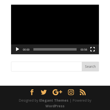
Video
Player
00:00
00:56
Designed by
Elegant Themes
| Powered by
WordPress