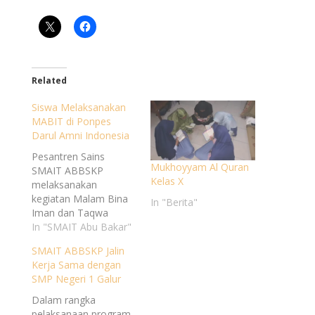
Related
Siswa Melaksanakan
MABIT di Ponpes
Darul Amni Indonesia
Pesantren Sains
Mukhoyyam Al Quran
SMAIT ABBSKP
Kelas X
melaksanakan
kegiatan Malam Bina
In "Berita"
Iman dan Taqwa
(MABIT) dan
In "SMAIT Abu Bakar"
Silaturrahmi pada
SMAIT ABBSKP Jalin
Kamis malam (30/11)
Kerja Sama dengan
di Pondok Pesantren
SMP Negeri 1 Galur
Darul Amni Indonesia
(PPDAI). Selain untuk
Dalam rangka
mempererat tali
pelaksanaan program