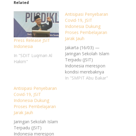
Related
Antisipasi Penyebaran
Covid-19, JSIT
Indonesia Dukung
Proses Pembelajaran
Jarak Jauh
Press Release JSIT
Indonesia
Jakarta (16/03) —
Jaringan Sekolah Islam
In "SDIT Luqman Al
Terpadu (JSIT)
Hakim"
Indonesia merespon
kondisi merebaknya
virus Corona atau
In "SMPIT Abu Bakar"
Covid-19 di beberapa
Antisipasi Penyebaran
wilayah yang ada di
Covid-19, JSIT
Indonesia. Ketua
Indonesia Dukung
Umum JSIT Indonesia
Proses Pembelajaran
Mohammad Zahri
Jarak Jauh
mengatakan sebagai
komunitas dan
Jaringan Sekolah Islam
organisasi pendidikan
Terpadu (JSIT)
di Indonesia, JSIT
Indonesia merespon