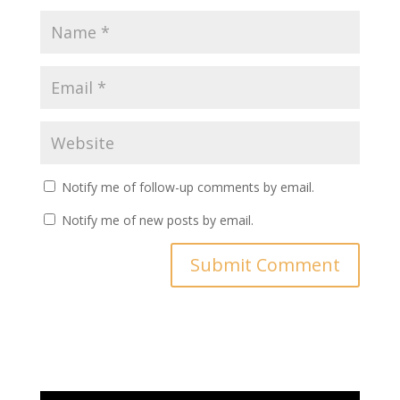
Notify me of follow-up comments by email.
Notify me of new posts by email.