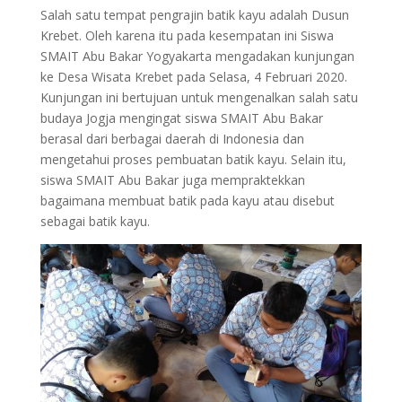
Salah satu tempat pengrajin batik kayu adalah Dusun
Krebet. Oleh karena itu pada kesempatan ini Siswa
SMAIT Abu Bakar Yogyakarta mengadakan kunjungan
ke Desa Wisata Krebet pada Selasa, 4 Februari 2020.
Kunjungan ini bertujuan untuk mengenalkan salah satu
budaya Jogja mengingat siswa SMAIT Abu Bakar
berasal dari berbagai daerah di Indonesia dan
mengetahui proses pembuatan batik kayu. Selain itu,
siswa SMAIT Abu Bakar juga mempraktekkan
bagaimana membuat batik pada kayu atau disebut
sebagai batik kayu.