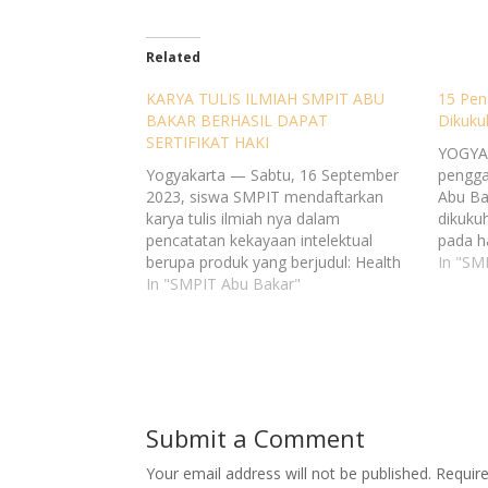
Related
KARYA TULIS ILMIAH SMPIT ABU
15 Pen
BAKAR BERHASIL DAPAT
Dikuku
SERTIFIKAT HAKI
YOGYA
Yogyakarta — Sabtu, 16 September
pengga
2023, siswa SMPIT mendaftarkan
Abu Ba
karya tulis ilmiah nya dalam
dikuku
pencatatan kekayaan intelektual
pada h
berupa produk yang berjudul: Health
Pondo
In "SM
Serum: Serum Ekstrak Daun Kelor
In "SMPIT Abu Bakar"
Binang
Terintegrasi Andaliman Antioxidant
tersebu
Solusi Pencerah Alami dan Penuaan
putri 
Dini. Karya tersebut merupakan karya
sebelu
siswa SMPIT Abu Bakar Yogyakarta
tahapa
yaitu: Muhammad Azmi Fadhil dan…
Adnan
Submit a Comment
Your email address will not be published.
Requir