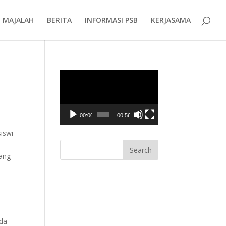
MAJALAH
BERITA
INFORMASI PSB
KERJASAMA
Video
Player
00:00
00:56
iswi
lang
ada