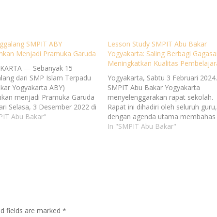
ggalang SMPIT ABY
Lesson Study SMPIT Abu Bakar
hkan Menjadi Pramuka Garuda
Yogyakarta: Saling Berbagi Gagasa
Meningkatkan Kualitas Pembelajar
KARTA — Sebanyak 15
lang dari SMP Islam Terpadu
Yogyakarta, Sabtu 3 Februari 2024
kar Yogyakarta ABY)
SMPIT Abu Bakar Yogyakarta
hkan menjadi Pramuka Garuda
menyelenggarakan rapat sekolah.
ari Selasa, 3 Desember 2022 di
Rapat ini dihadiri oleh seluruh guru
k Pemuda Ambar
PIT Abu Bakar"
dengan agenda utama membahas
un.Kelimabelas penggalang
program lesson study untuk semes
In "SMPIT Abu Bakar"
t terdiri atas 8 putra dan 7
genap tahun ajaran
yang sebagaimana pada proses
2023/2024. Kepala sekolah dalam
mnya telah menyelesaikan
sambutannya menekankan
n dengan pendampingan Kak
pentingnya lesson study sebagai
 Shofa…
salah satu strategi utama dalam
meningkatkan kualitas pembelajar
di sekolah. Beliau…
ed fields are marked
*