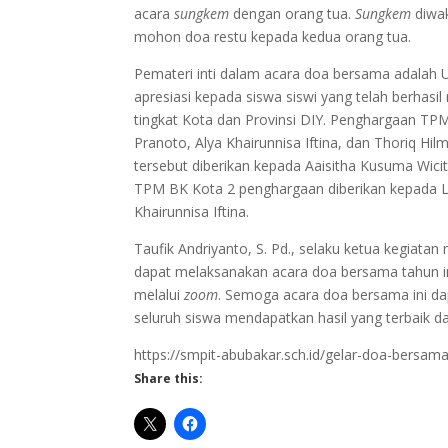
acara
sungkem
dengan orang tua.
Sungkem
diwak
mohon doa restu kepada kedua orang tua.
Pemateri inti dalam acara doa bersama adalah Us
apresiasi kepada siswa siswi yang telah berhas
tingkat Kota dan Provinsi DIY. Penghargaan TP
Pranoto, Alya Khairunnisa Iftina, dan Thoriq Hi
tersebut diberikan kepada Aaisitha Kusuma Wic
TPM BK Kota 2 penghargaan diberikan kepada L
Khairunnisa Iftina.
Taufik Andriyanto, S. Pd., selaku ketua kegiat
dapat melaksanakan acara doa bersama tahun ini
melalui
zoom
. Semoga acara doa bersama ini d
seluruh siswa mendapatkan hasil yang terbaik d
https://smpit-abubakar.sch.id/gelar-doa-bersam
Share this: