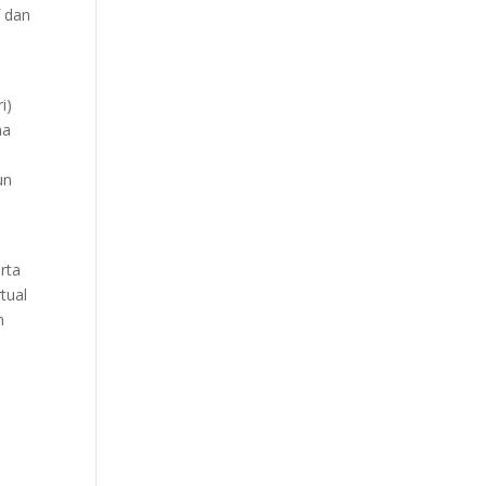
 dan
i)
na
un
rta
tual
n