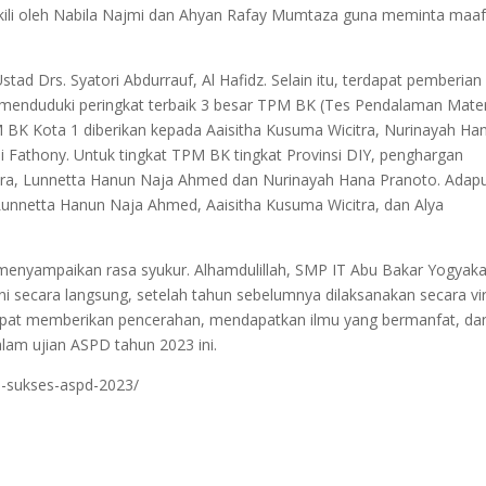
ili oleh Nabila Najmi dan Ahyan Rafay Mumtaza guna meminta maaf
tad Drs. Syatori Abdurrauf, Al Hafidz. Selain itu, terdapat pemberian
il menduduki peringkat terbaik 3 besar TPM BK (Tes Pendalaman Mater
M BK Kota 1 diberikan kepada Aaisitha Kusuma Wicitra, Nurinayah Ha
lmi Fathony. Untuk tingkat TPM BK tingkat Provinsi DIY, penghargan
itra, Lunnetta Hanun Naja Ahmed dan Nurinayah Hana Pranoto. Adap
unnetta Hanun Naja Ahmed, Aaisitha Kusuma Wicitra, dan Alya
an menyampaikan rasa syukur. Alhamdulillah, SMP IT Abu Bakar Yogyaka
 secara langsung, setelah tahun sebelumnya dilaksanakan secara vir
apat memberikan pencerahan, mendapatkan ilmu yang bermanfat, da
alam ujian ASPD tahun 2023 ini.
a-sukses-aspd-2023/