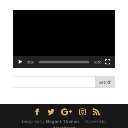
Video
Player
00:00
00:56
Designed by
Elegant Themes
| Powered by
WordPress