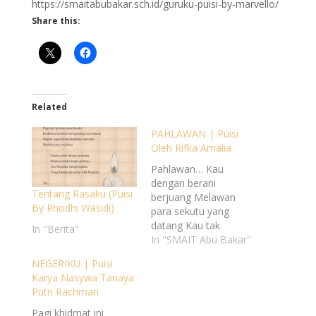
https://smaitabubakar.sch.id/guruku-puisi-by-marvello/
Share this:
Related
PAHLAWAN | Puisi
Oleh Rifka Amalia
Pahlawan… Kau
dengan berani
Tentang Rasaku (Puisi
berjuang Melawan
By Rhodhi Wasidi)
para sekutu yang
datang Kau tak
In "Berita"
berhenti sebelum
In "SMAIT Abu Bakar"
menang Selalu siap di
NEGERIKU | Puisi
garda terdepan Lelah
Karya Nasywa Tanaya
sudah biasa kau
Putri Rachman
rasakan Tertatih tatih
kau berusaha bertahan
Pagi khidmat ini