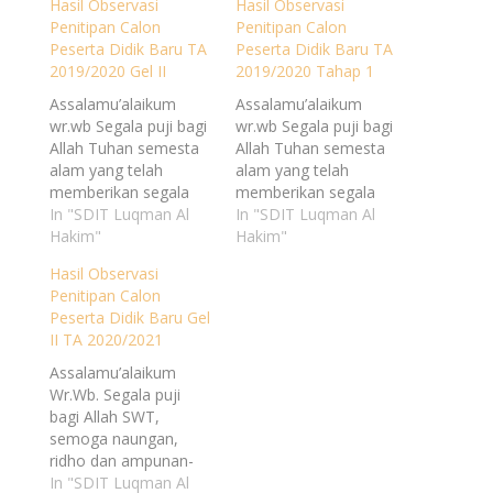
Hasil Observasi
Hasil Observasi
Penitipan Calon
Penitipan Calon
Peserta Didik Baru TA
Peserta Didik Baru TA
2019/2020 Gel II
2019/2020 Tahap 1
Assalamu’alaikum
Assalamu’alaikum
wr.wb Segala puji bagi
wr.wb Segala puji bagi
Allah Tuhan semesta
Allah Tuhan semesta
alam yang telah
alam yang telah
memberikan segala
memberikan segala
nikmat dan karunia-
In "SDIT Luqman Al
nikmat dan karunia-
In "SDIT Luqman Al
Nya kepada kita
Hakim"
Nya kepada kita
Hakim"
semua. Sholawat dan
semua. Sholawat dan
Hasil Observasi
salam semoga tetap
salam semoga tetap
Penitipan Calon
tercurah kepada
tercurah kepada
Peserta Didik Baru Gel
junjungan kita Nabi
junjungan kita Nabi
II TA 2020/2021
Muhammad SAW
Muhammad SAW
beserta sahabat dan
beserta sahabat dan
Assalamu’alaikum
keluarganya. Dengan
keluarganya. Dengan
Wr.Wb. Segala puji
ini kami
ini kami
bagi Allah SWT,
menyampaikan
menyampaikan
semoga naungan,
Pengumuman
Pengumuman
ridho dan ampunan-
Penitipan Calon
Penitipan Calon
Nya senantiasa
In "SDIT Luqman Al