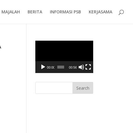
MAJALAH
BERITA
INFORMASI PSB
KERJASAMA
A
Video
Player
00:00
00:56