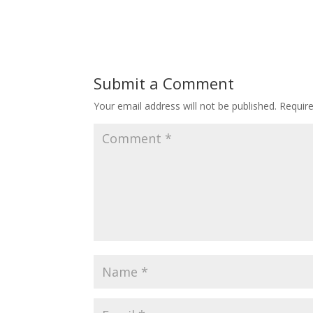
dan keluarganya. Dengan ini kami
dan ke
menyampaikan Pengumuman
menya
Penitipan Calon Peserta Didik Baru
Peniti
SDIT Luqman Al Hakim Sleman…
SDIT L
Submit a Comment
Your email address will not be published.
Requir