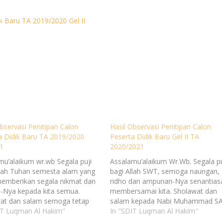
ik Baru TA 2019/2020 Gel II
Observasi Penitipan Calon
Hasil Observasi Penitipan Calon
a Didik Baru TA 2019/2020
Peserta Didik Baru Gel II TA
1
2020/2021
mu’alaikum wr.wb Segala puji
Assalamu’alaikum Wr.Wb. Segala pu
llah Tuhan semesta alam yang
bagi Allah SWT, semoga naungan,
memberikan segala nikmat dan
ridho dan ampunan-Nya senantias
a-Nya kepada kita semua.
membersamai kita. Sholawat dan
at dan salam semoga tetap
salam kepada Nabi Muhammad S
ah kepada junjungan kita Nabi
IT Luqman Al Hakim"
keluarga, sahabat dan umatnya
In "SDIT Luqman Al Hakim"
mad SAW beserta sahabat
sampai akhir zaman. Amin. Berikut