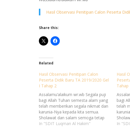
Hasil Observasi Penitipan Calon Peserta Did
Share this:
Related
Hasil Observasi Penitipan Calon
Hasil 
Peserta Didik Baru TA 2019/2020 Gel
Pesert
I Tahap 2
Tahap 
Assalamu’alaikum wr.wb Segala puji
Assala
bagi Allah Tuhan semesta alam yang
bagi A
telah memberikan segala nikmat dan
telah 
karunia-Nya kepada kita semua.
karuni
Sholawat dan salam semoga tetap
Sholaw
tercurah kepada junjungan kita Nabi
In "SDIT Luqman Al Hakim"
tercur
In "SD
Muhammad SAW beserta sahabat
Muham