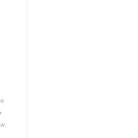
ji
a
AW,