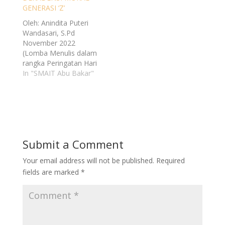
GENERASI ‘Z’
Oleh: Anindita Puteri
Wandasari, S.Pd
November 2022
(Lomba Menulis dalam
rangka Peringatan Hari
Guru) Latar Belakang
In "SMAIT Abu Bakar"
Berbicara tentang
pendidikan di
Indonesia, tentu akan
sangat banyak hal
menarik yang dapat
dibahas, terlebih
Submit a Comment
beberapa waktu yang
lalu marak
Your email address will not be published.
Required
pemberitaan
fields are marked
*
mengenai murid yang
memenjarakan
gurunya karena
menegur ketika
melakukan kesalahan.
Karakter peserta