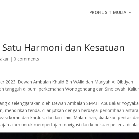
PROFIL SIT MULIA
 Satu Harmoni dan Kesatuan
akar
|
0 comments
r 2023. Dewan Ambalan Khalid Bin WAlid dan Mariyah Al Qibtiyah
ah tangguh di bumi perkemahan Wonogondang dan Sinolewah, Kaliur
n yang diselenggarakan oleh Dewan Ambalan SMAIT AbuBakar Yogyakar
 mendirikan tenda, dilanjutkan dengan berbagai perlombaan antara l
easi koran dan kardus, dan lain- lain. Malam hari, diadakan pentas da
elajah alam untuk mempertajam navigasi dan kepekaan peserta di ala