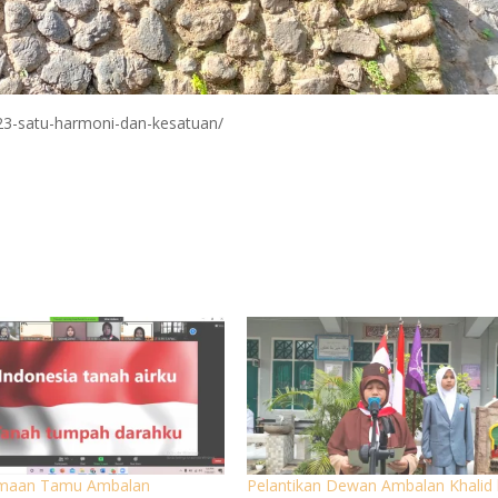
23-satu-harmoni-dan-kesatuan/
imaan Tamu Ambalan
Pelantikan Dewan Ambalan Khalid 