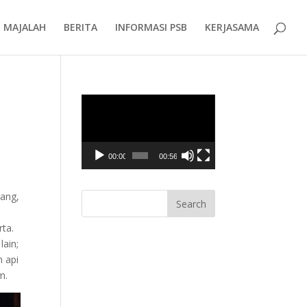
MAJALAH
BERITA
INFORMASI PSB
KERJASAMA
Video
Player
00:00
00:56
ang,
ta.
ain;
n api
m.