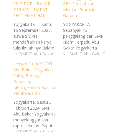
SMPIT ABU BAKAR
ABY Dikukuhkan
BERHASIL DAPAT
Menjadi Pramuka
SERTIFIKAT HAKI
Garuda
Yogyakarta — Sabtu,
YOGYAKARTA —
16 September 2023,
Sebanyak 15
siswa SMPIT
penggalang dari SMP
mendaftarkan karya
Islam Terpadu Abu
tulis ilmiah nya dalam
Bakar Yogyakarta
pencatatan kekayaan
In "SMPIT Abu Bakar"
ABY) dikukuhkan
In "SMPIT Abu Bakar"
intelektual berupa
menjadi Pramuka
Lesson Study SMPIT
produk yang berjudul:
Garuda pada hari
Abu Bakar Yogyakarta:
Health Serum: Serum
Selasa, 3 Desember
Saling Berbagi
Ekstrak Daun Kelor
2022 di Pondok
Gagasan,
Terintegrasi Andaliman
Pemuda Ambar
Meningkatkan Kualitas
Antioxidant Solusi
Binangun.Kelimabelas
Pembelajaran
Pencerah Alami dan
penggalang tersebut
Penuaan Dini. Karya
terdiri atas 8 putra dan
Yogyakarta, Sabtu 3
tersebut merupakan
7 putri yang
Februari 2024. SMPIT
karya siswa SMPIT
sebagaimana pada
Abu Bakar Yogyakarta
Abu Bakar Yogyakarta
proses sebelumnya
menyelenggarakan
yaitu: Muhammad
telah menyelesaikan
rapat sekolah. Rapat
Azmi Fadhil dan…
tahapan dengan
ini dihadiri oleh seluruh
In "SMPIT Abu Bakar"