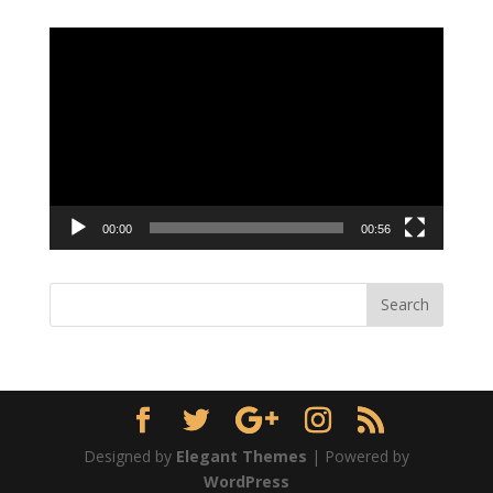
Video
Player
00:00
00:56
Designed by
Elegant Themes
| Powered by
WordPress