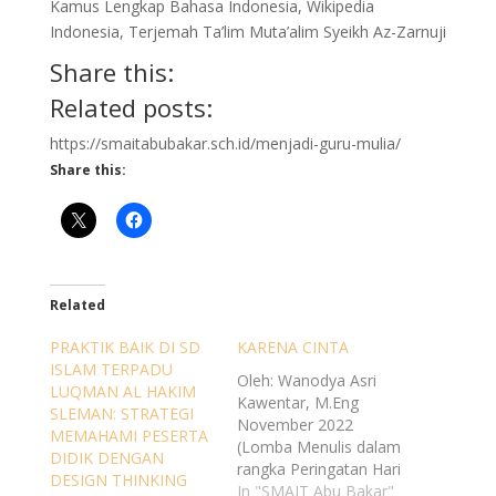
Kamus Lengkap Bahasa Indonesia, Wikipedia
Indonesia, Terjemah Ta’lim Muta’alim Syeikh Az-Zarnuji
Share this:
Related posts:
https://smaitabubakar.sch.id/menjadi-guru-mulia/
Share this:
Related
PRAKTIK BAIK DI SD
KARENA CINTA
ISLAM TERPADU
Oleh: Wanodya Asri
LUQMAN AL HAKIM
Kawentar, M.Eng
SLEMAN: STRATEGI
November 2022
MEMAHAMI PESERTA
(Lomba Menulis dalam
DIDIK DENGAN
rangka Peringatan Hari
DESIGN THINKING
Guru) Menjadi guru
In "SMAIT Abu Bakar"