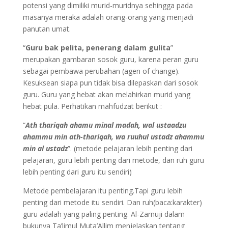
potensi yang dimiliki murid-muridnya sehingga pada
masanya meraka adalah orang-orang yang menjadi
panutan umat.
“
Guru bak pelita, penerang dalam gulita
”
merupakan gambaran sosok guru, karena peran guru
sebagai pembawa perubahan (agen of change).
Kesuksean siapa pun tidak bisa dilepaskan dari sosok
guru. Guru yang hebat akan melahirkan murid yang
hebat pula. Perhatikan mahfudzat berikut :
“
Ath thariqah ahamu minal madah, wal ustaadzu
ahammu min ath-thariqah, wa ruuhul ustadz ahammu
min al ustadz
”. (metode pelajaran lebih penting dari
pelajaran, guru lebih penting dari metode, dan ruh guru
lebih penting dari guru itu sendiri)
Metode pembelajaran itu penting.Tapi guru lebih
penting dari metode itu sendiri. Dan ruh(baca:karakter)
guru adalah yang paling penting. Al-Zarnuji dalam
bukunya Ta’limul Muta’Allim menjelaskan tentang