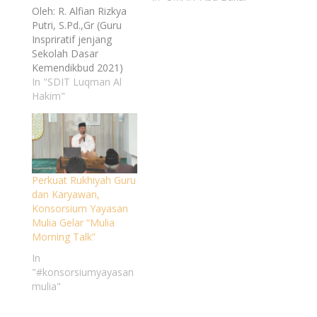
Oleh: R. Alfian Rizkya
adalah impian saya
Putri, S.Pd.,Gr (Guru
sejak kecil, walau
Inspriratif jenjang
impian itu sempat
Sekolah Dasar
terlupakan dan beralih
Kemendikbud 2021)
ke mimpi yang lain
Masa pandemi
In "SDIT Luqman Al
pada saat saya
memberikan banyak
Hakim"
beranjak dewasa.
perubahan dalam
Seiring berjalannya
sistem pendidikan,
waktu, ternyata Allah
selain itu juga
SWT menyadarkan
mengakibatkan
saya kembali terhadap
learning loss pada
impian saya waktu…
Perkuat Rukhiyah Guru
peserta didik. Learning
dan Karyawan,
loss merupakan
Konsorsium Yayasan
hilangnya kesempatan
Mulia Gelar “Mulia
belajar secara efektif
Morning Talk”
bagi peserta didik di
sekolah yang berakibat
In
pada penurunan
"#konsorsiumyayasan
penguasaan
mulia"
kompetensi peserta…