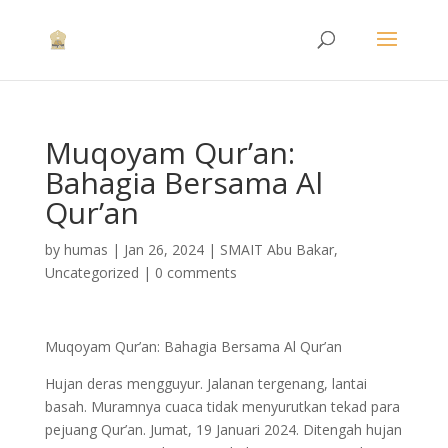
Muqoyam Qur’an:
Bahagia Bersama Al
Qur’an
by
humas
|
Jan 26, 2024
|
SMAIT Abu Bakar
,
Uncategorized
|
0 comments
Muqoyam Qur’an: Bahagia Bersama Al Qur’an
Hujan deras mengguyur. Jalanan tergenang, lantai
basah. Muramnya cuaca tidak menyurutkan tekad para
pejuang Qur’an. Jumat, 19 Januari 2024. Ditengah hujan