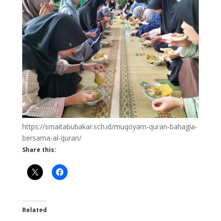
https://smaitabubakar.sch.id/muqoyam-quran-bahagia-
bersama-al-quran/
Share this:
Related