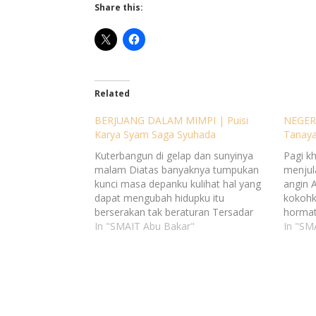
Share this:
Related
BERJUANG DALAM MIMPI | Puisi
NEGERI
Karya Syam Saga Syuhada
Tanaya
Kuterbangun di gelap dan sunyinya
Pagi k
malam Diatas banyaknya tumpukan
menjula
kunci masa depanku kulihat hal yang
angin 
dapat mengubah hidupku itu
kokohk
berserakan tak beraturan Tersadar
hormat
semalaman ku serap semua hal itu
In "SMAIT Abu Bakar"
Tujuh p
In "SM
walau rasanya tak kuat untuk ku
ombak 
tampung lagi Terdengar dengan jelas
relaka
orkestra dari para penghuni malam
negeri
melewati celah-celah dinding
jatuhk
anyaman Kurasakan…
tahu…