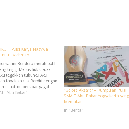
KU | Puisi Karya Nasywa
 Putri Rachman
hidmat ini Bendera merah putih
ng tinggi Meliuk-liuk diatas
Aku tegakkan tubuhku Aku
an tapak kakiku Berdiri dengan
 melihatmu berkibar gagah
“Gelora Aksara” – Kumpulan Puisi
uluh tujuh tahun lalu Seperti
AIT Abu Bakar"
SMAIT Abu Bakar Yogyakarta yan
menerjang karang Engkau
Memukau
n hidup dan mati Untuk
mu Untuk anak cucumu Engkau
In "Berita"
an rasa takutmu Karena kau