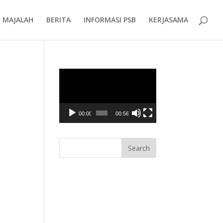
MAJALAH
BERITA
INFORMASI PSB
KERJASAMA
Video
Player
00:00
00:56