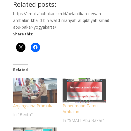
Related posts:
https://smaitabubakar.sch.id/pelantikan-dewan-
ambalan-khalid-bin-walid-mariyah-al-qibtiyah-smait-
abu-bakar-yogyakarta/
Share this:
Related
Anjangsana Pramuka
Penerimaan Tamu
Ambalan
In "Berita"
In "SMAIT Abu Bakar"