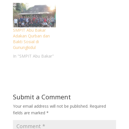
Sosial (Baksos) di
dusun Karang, Desa
Girikarto, Kecamatan
Panggang,
Gunungkidul yang
SMPIT Abu Bakar
bertujuan untuk
Adakan Qurban dan
memupuk rasa
Bakti Sosial di
kepedulian siswa
Gunungkidul
terhadap sesama dan
melatih siswa
In "SMPIT Abu Bakar"
berdakwah di
masyarakat. Bakti
sosial melibatkan
ustadz-ustadzah yang
tinggal di Pesantren
Abu Bakar dan
beberapa…
Submit a Comment
Your email address will not be published.
Required
fields are marked
*