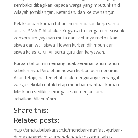
sembako dibagikan kepada warga yang mbutuhkan di
wilayah Jomblangan, Ketandan, dan Rejowinangun.
Pelaksanaan kurban tahun ini merupakan kerja sama
antara SMAIT Abubakar Yogyakarta dengan tim sosdak
konsorsium yayasan mulia dan tentunya melibatkan
siswa dan wali siswa. Hewan kurban dihimpun dari
siswa kelas X, XI, XII serta guru dan karyawan.
Kurban tahun ini memang tidak seramai tahun-tahun
sebelumnya. Perolehan hewan kurban pun menurun.
Akan tetapi, hal tersebut tidak mengurangi semangat
warga sekolah untuk tetap menebar manfaat kurban.
Meskipun sedikit, semoga tetap menjadi amal
kebaikan. Allahua’lam.
Share this:
Related posts:
http://smaitabubakar.sch.id/menebar-manfaat-qurban-
di-masa-pandemi-qurban-dan-baksos-smait-abu-