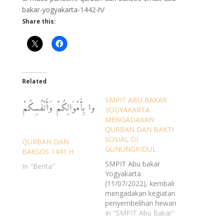
bakar-yogyakarta-1442-h/
Share this:
Related
SMPIT ABU BAKAR
YOGYAKARTA
MENGADAKAN
QURBAN DAN BAKTI
SOSIAL DI
QURBAN DAN
GUNUNGKIDUL
BAKSOS 1441 H
SMPIT Abu bakar
In "Berita"
Yogyakarta
(11/07/2022), kembali
mengadakan kegiatan
penyembelihan hewan
qurban dan Bakti
In "SMPIT Abu Bakar"