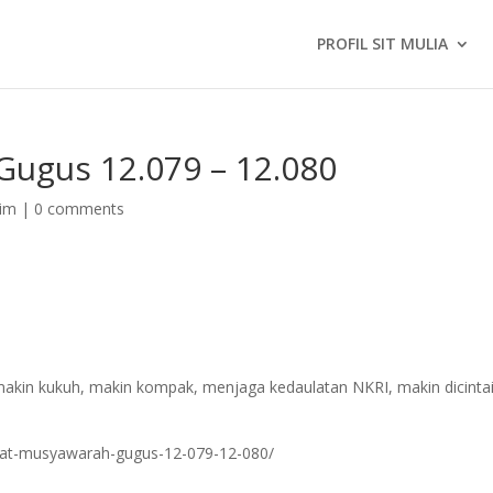
PROFIL SIT MULIA
ugus 12.079 – 12.080
kim
|
0 comments
akin kukuh, makin kompak, menjaga kedaulatan NKRI, makin dicinta
amat-musyawarah-gugus-12-079-12-080/