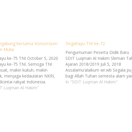
rgabung bersama Konsorsium
Dirgahayu TNI ke-72
n Mulia
Pengumuman Peserta Didik Baru
ayu ke-75 TNI October 5, 2020
SDIT Luqman Al Hakim Sleman Ta
ayu ke-75 TNI. Semoga TNI
Ajaran 2018/2019 Juli 5, 2018
kuat, makin kukuh, makin
Assalamu’alaikum wr.wb Segala puj
, menjaga kedaulatan NKRI,
bagi Allah Tuhan semesta alam ya
icintai rakyat Indonesia.
telah memberikan segala nikmat d
In "SDIT Luqman Al Hakim"
ni75 Selengkapnya
IT Luqman Al Hakim"
karunia-Nya kepada kita semua.
/luqmanalhakim.sch.id/ayo-
Sholawat […] Selengkapnya
ung-bersama-konsorsium-
http://luqmanalhakim.sch.id/dirgah
n-mulia/
-tni-ke-72/