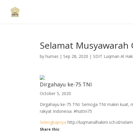
Selamat Musyawarah G
by
humas
|
Sep 28, 2020
|
SDIT Luqman Al Ha
Dirgahayu ke-75 TNI
October 5, 2020
Dirgahayu ke-75 TNI. Semoga TNI makin kuat, m
rakyat Indonesia. #huttni75
Selengkapnya
http://luqmanalhakim.sch.id/sel
Share this: