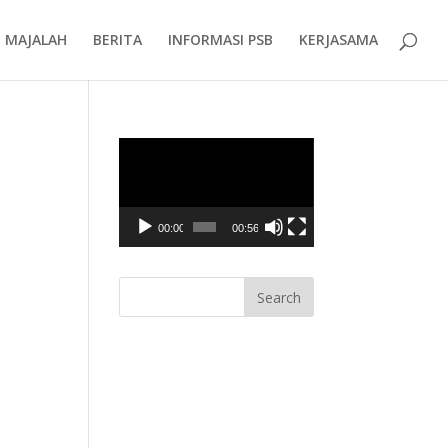
MAJALAH
BERITA
INFORMASI PSB
KERJASAMA
Video
Player
00:00
00:56
i