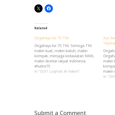
Related
Dirgahayu ke-75 TNI
Ayo be
Yayasa
Dirgahayu ke-75 TNI. Semoga TNI
makin kuat, makin kukuh, makin
Dirgah
kompak, menjaga kedaulatan NKRI,
Dirgah
makin dicintai rakyat Indonesia.
makin 
#huttni75
kompak
http://luqmanalhakim.sch.id/dirgahayu
In "SDIT Luqman Al Hakim"
makin d
-ke-75-tni/
#hutt
In "SD
http:/
bergab
yayasa
Submit a Comment