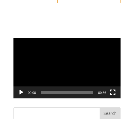
Video
Player
00:00
00:56