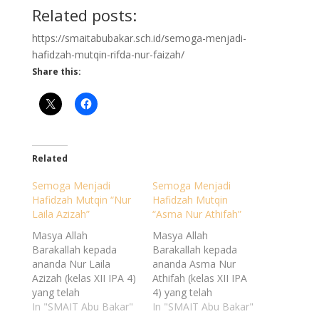
Related posts:
https://smaitabubakar.sch.id/semoga-menjadi-
hafidzah-mutqin-rifda-nur-faizah/
Share this:
Related
Semoga Menjadi
Semoga Menjadi
Hafidzah Mutqin “Nur
Hafidzah Mutqin
Laila Azizah”
“Asma Nur Athifah”
Masya Allah
Masya Allah
Barakallah kepada
Barakallah kepada
ananda Nur Laila
ananda Asma Nur
Azizah (kelas XII IPA 4)
Athifah (kelas XII IPA
yang telah
4) yang telah
menyelesaikan hafalan
In "SMAIT Abu Bakar"
menyelesaikan hafalan
In "SMAIT Abu Bakar"