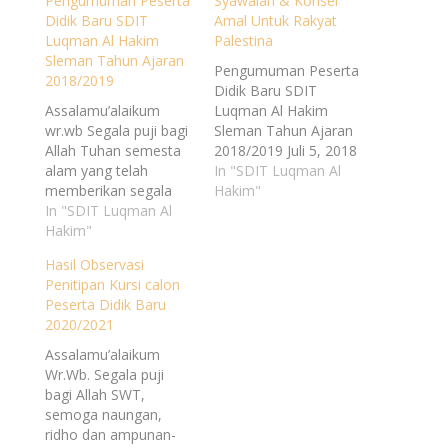
Pengumuman Peserta
Syawalan & Konser
Didik Baru SDIT
Amal Untuk Rakyat
Luqman Al Hakim
Palestina
Sleman Tahun Ajaran
Pengumuman Peserta
2018/2019
Didik Baru SDIT
Assalamu’alaikum
Luqman Al Hakim
wr.wb Segala puji bagi
Sleman Tahun Ajaran
Allah Tuhan semesta
2018/2019 Juli 5, 2018
alam yang telah
Assalamu’alaikum
In "SDIT Luqman Al
memberikan segala
wr.wb Segala puji bagi
Hakim"
nikmat dan karunia-
In "SDIT Luqman Al
Allah Tuhan semesta
Nya kepada kita
Hakim"
alam yang telah
semua. Sholawat dan
memberikan segala
Hasil Observasi
salam semoga tetap
nikmat dan karunia-
Penitipan Kursi calon
tercurah kepada
Nya kepada kita
Peserta Didik Baru
junjungan kita Nabi
semua. Sholawat […]
2020/2021
Muhammad SAW
Selengkapnya
besera sahabat dan
http://luqmanalhakim.s
Assalamu’alaikum
keluarganya. Dengan
ch.id/540-2/
Wr.Wb. Segala puji
ini kami
bagi Allah SWT,
menyampaikan
semoga naungan,
Pengumuman Peserta
ridho dan ampunan-