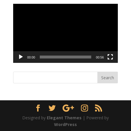
Video
Player
00:00
00:56
Designed by
Elegant Themes
| Powered by
WordPress