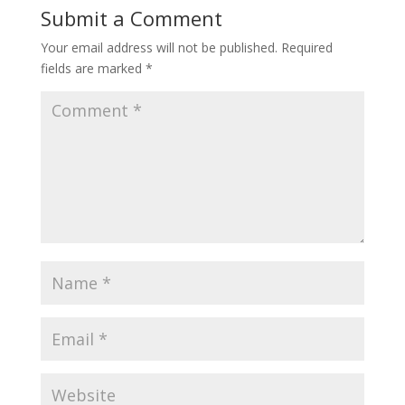
Submit a Comment
sekolah dalam
sambutannya
Your email address will not be published.
Required
menekankan
fields are marked
*
pentingnya lesson
study sebagai salah
satu strategi utama
dalam meningkatkan
kualitas pembelajaran
di sekolah. Beliau…