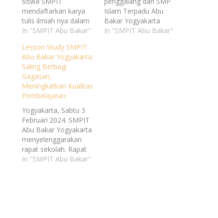
siswa SMPIT
penggalang dari SMP
mendaftarkan karya
Islam Terpadu Abu
tulis ilmiah nya dalam
Bakar Yogyakarta
pencatatan kekayaan
In "SMPIT Abu Bakar"
ABY) dikukuhkan
In "SMPIT Abu Bakar"
intelektual berupa
menjadi Pramuka
Lesson Study SMPIT
produk yang berjudul:
Garuda pada hari
Abu Bakar Yogyakarta:
Health Serum: Serum
Selasa, 3 Desember
Saling Berbagi
Ekstrak Daun Kelor
2022 di Pondok
Gagasan,
Terintegrasi Andaliman
Pemuda Ambar
Meningkatkan Kualitas
Antioxidant Solusi
Binangun.Kelimabelas
Pembelajaran
Pencerah Alami dan
penggalang tersebut
Penuaan Dini. Karya
terdiri atas 8 putra dan
Yogyakarta, Sabtu 3
tersebut merupakan
7 putri yang
Februari 2024. SMPIT
karya siswa SMPIT
sebagaimana pada
Abu Bakar Yogyakarta
Abu Bakar Yogyakarta
proses sebelumnya
menyelenggarakan
yaitu: Muhammad
telah menyelesaikan
rapat sekolah. Rapat
Azmi Fadhil dan…
tahapan dengan
ini dihadiri oleh seluruh
In "SMPIT Abu Bakar"
pendampingan Kak
guru, dengan agenda
Adnan Shofa…
utama membahas
program lesson study
untuk semester genap
tahun ajaran
2023/2024. Kepala