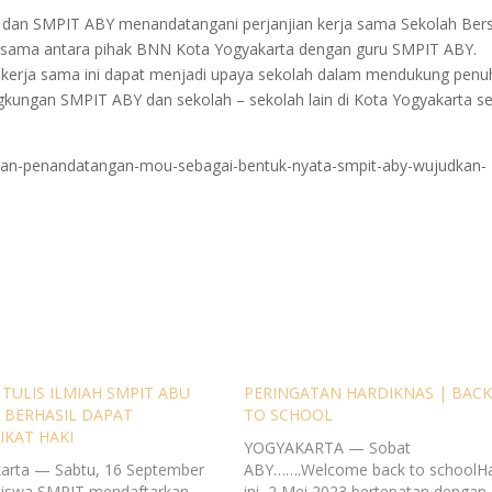
a dan SMPIT ABY menandatangani perjanjian kerja sama Sekolah Bers
bersama antara pihak BNN Kota Yogyakarta dengan guru SMPIT ABY.
kerja sama ini dapat menjadi upaya sekolah dalam mendukung penu
bgkungan SMPIT ABY dan sekolah – sekolah lain di Kota Yogyakarta se
a-dan-penandatangan-mou-sebagai-bentuk-nyata-smpit-aby-wujudkan-
 TULIS ILMIAH SMPIT ABU
PERINGATAN HARDIKNAS | BAC
 BERHASIL DAPAT
TO SCHOOL
IKAT HAKI
YOGYAKARTA — Sobat
arta — Sabtu, 16 September
ABY…….Welcome back to schoolHa
siswa SMPIT mendaftarkan
ini, 2 Mei 2023 bertepatan dengan