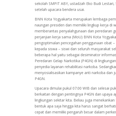
sekolah SMPIT ABY, ustadzah Eko Budi Lestari, 
setelah upacara bendera usai.
BNN Kota Yogyakarta merupakan lembaga pemer
naungan presiden dan memiliki lingkup kerja di 
memberantas penyalahgunaan dan peredaran gel
perjanjian kerja sama (MoU) BNN Kota Yogyaka
pengoptimalan pencegahan penggunaan obat – ob
kepada siswa – siswi dan seluruh masyarakat se
beberapa hal yaitu sebagai desiminator informa
Peredaran Gelap Narkotika
(P4GN) di lingkunga
penyedia layanan rehabilitasi narkoba. Sedangka
menyosialisasikan kampanye anti narkoba dan ju
P4GN.
Upacara dimulai pukul 07.00 WIB dan selesai pu
berkaitan dengan pentingnya P4GN dan upaya a
lingkungan sekitar kita. Beliau juga menekank
bentuk apa saja hingga kita harus sangat berhat
cepat dan memiliki pengaruh besar dalam perke