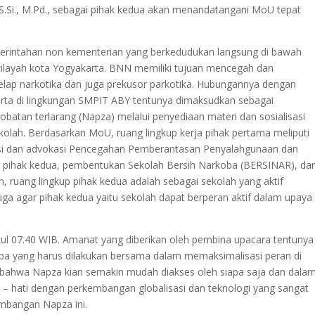
S.Si., M.Pd., sebagai pihak kedua akan menandatangani MoU tepat
intahan non kementerian yang berkedudukan langsung di bawah
wilayah kota Yogyakarta. BNN memiliki tujuan m
encegah dan
ap narkotika dan juga prekusor parkotika. Hubungannya dengan
rta di lingkungan SMPIT ABY tentunya dimaksudkan sebagai
atan terlarang (Napza) melalui penyediaan materi dan sosialisasi
kolah. Berdasarkan MoU, ruang lingkup kerja pihak pertama meliputi
si dan advokasi
Pencegahan Pemberantasan Penyalahgunaan dan
n pihak kedua, pembentukan Sekolah Bersih Narkoba (BERSINAR), da
n, ruang lingkup pihak kedua adalah sebagai sekolah yang aktif
ga agar pihak kedua yaitu sekolah dapat berperan aktif dalam upaya
kul 07.40 WIB. Amanat yang diberikan oleh pembina upacara tentunya
pa yang harus dilakukan bersama dalam memaksimalisasi peran di
an bahwa Napza kian semakin mudah diakses oleh siapa saja dan dala
i – hati dengan perkembangan globalisasi dan teknologi yang sangat
mbangan Napza ini.