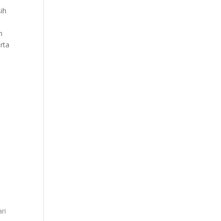
ih
h
rta
K
ri