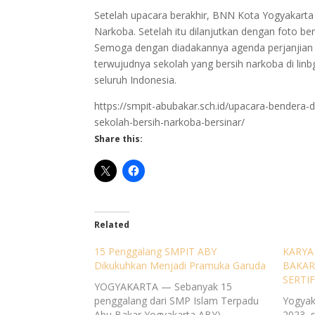
Setelah upacara berakhir, BNN Kota Yogyakart
Narkoba. Setelah itu dilanjutkan dengan foto 
Semoga dengan diadakannya agenda perjanjian 
terwujudnya sekolah yang bersih narkoba di lin
seluruh Indonesia.
https://smpit-abubakar.sch.id/upacara-bender
sekolah-bersih-narkoba-bersinar/
Share this:
Related
15 Penggalang SMPIT ABY
KARYA
Dikukuhkan Menjadi Pramuka Garuda
BAKAR
SERTIF
YOGYAKARTA — Sebanyak 15
penggalang dari SMP Islam Terpadu
Yogyak
Abu Bakar Yogyakarta ABY)
2023, 