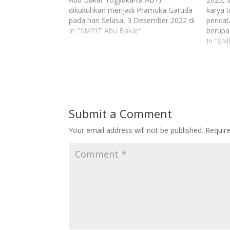
dikukuhkan menjadi Pramuka Garuda
karya t
pada hari Selasa, 3 Desember 2022 di
pencat
Pondok Pemuda Ambar
In "SMPIT Abu Bakar"
berupa
Binangun.Kelimabelas penggalang
Serum:
In "SM
tersebut terdiri atas 8 putra dan 7
Terint
putri yang sebagaimana pada proses
Solusi
sebelumnya telah menyelesaikan
Dini. 
tahapan dengan pendampingan Kak
siswa 
Adnan Shofa…
yaitu:
Submit a Comment
Your email address will not be published.
Requir