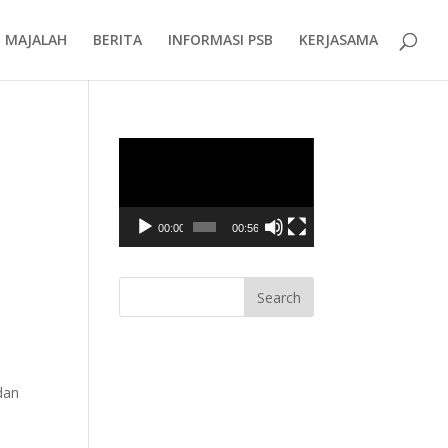
MAJALAH
BERITA
INFORMASI PSB
KERJASAMA
Video
Player
00:00
00:56
dan