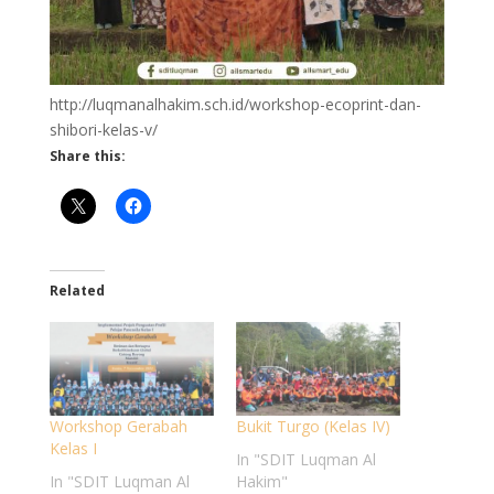
http://luqmanalhakim.sch.id/workshop-ecoprint-dan-
shibori-kelas-v/
Share this:
Related
Workshop Gerabah
Bukit Turgo (Kelas IV)
Kelas I
In "SDIT Luqman Al
In "SDIT Luqman Al
Hakim"