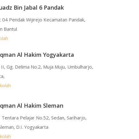
adz Bin Jabal 6 Pandak
t 04 Pendak Wijirejo Kecamatan Pandak,
n Bantul
olah
uqman Al Hakim Yogyakarta
o II, Gg. Delima No.2, Muja Muju, Umbulharjo,
ta,
ekolah
uqman Al Hakim Sleman
n Tentara Pelajar No.52, Sedan, Sariharjo,
Sleman, D.I. Yogyakarta
ekolah