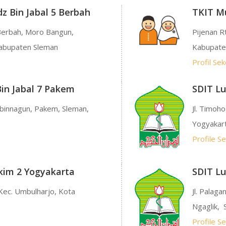
z Bin Jabal 5 Berbah
TKIT Mu
Berbah, Moro Bangun,
Pijenan R
 Kabupaten Sleman
Kabupate
Profil Sek
in Jabal 7 Pakem
SDIT L
innagun, Pakem, Sleman,
Jl. Timoh
Yogyakar
Profile S
kim 2 Yogyakarta
SDIT L
 Kec. Umbulharjo, Kota
Jl. Palaga
Ngaglik, 
Profile S