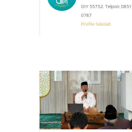
DIY 55752. Telpon: 085
0787
Profile Sekolah