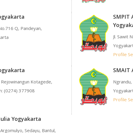
ogyakarta
SMPIT A
Yogyak
 No.716 Q, Pandeyan,
Jl. Sawit
arta
Yogyakar
Profile S
ogyakarta
SMAIT 
E, Rejowinangun Kotagede,
Ngrandu, 
n: (0274) 377908
Yogyakar
Profile S
Mulia Yogyakarta
 Argomulyo, Sedayu, Bantul,