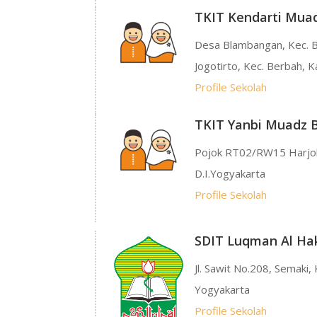
TKIT Kendarti Muad
Desa Blambangan, Kec. 
Jogotirto, Kec. Berbah,
Profile Sekolah
TKIT Yanbi Muadz B
Pojok RT02/RW15 Harjob
D.I.Yogyakarta
Profile Sekolah
SDIT Luqman Al Ha
Jl. Sawit No.208, Semaki,
Yogyakarta
Profile Sekolah