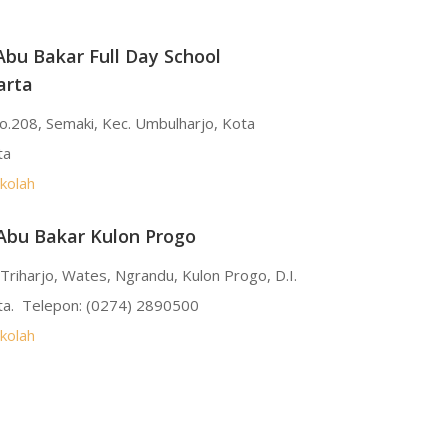
bu Bakar Full Day School
arta
 No.208, Semaki, Kec. Umbulharjo, Kota
ta
ekolah
Abu Bakar Kulon Progo
Triharjo, Wates, Ngrandu, Kulon Progo, D.I.
ta. Telepon: (0274) 2890500
ekolah