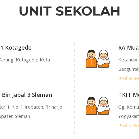
UNIT SEKOLAH
 1 Kotagede
RA Muad
 Karang, Kotagede, Kota
Ketandan 
Banguntap
Profile S
Bin Jabal 3 Sleman
TKIT Mu
ri II No. 1 Iropaten, Triharjo,
Gg. Kemu
upaten Sleman
Yogyakar
Profile S